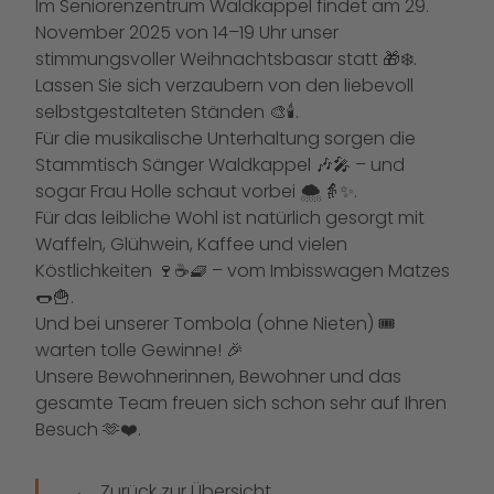
Im Seniorenzentrum Waldkappel findet am 29.
November 2025 von 14–19 Uhr unser
stimmungsvoller Weihnachtsbasar statt 🎁❄️.
Lassen Sie sich verzaubern von den liebevoll
selbstgestalteten Ständen 🎨🕯️.
Für die musikalische Unterhaltung sorgen die
Stammtisch Sänger Waldkappel 🎶🎤 – und
sogar Frau Holle schaut vorbei 🌨️👵✨.
Für das leibliche Wohl ist natürlich gesorgt mit
Waffeln, Glühwein, Kaffee und vielen
Köstlichkeiten 🍷☕🧇 – vom Imbisswagen Matzes
🌭🍟.
Und bei unserer Tombola (ohne Nieten) 🎟️
warten tolle Gewinne! 🎉
Unsere Bewohnerinnen, Bewohner und das
gesamte Team freuen sich schon sehr auf Ihren
Besuch 🫶❤️.
Zurück zur Übersicht