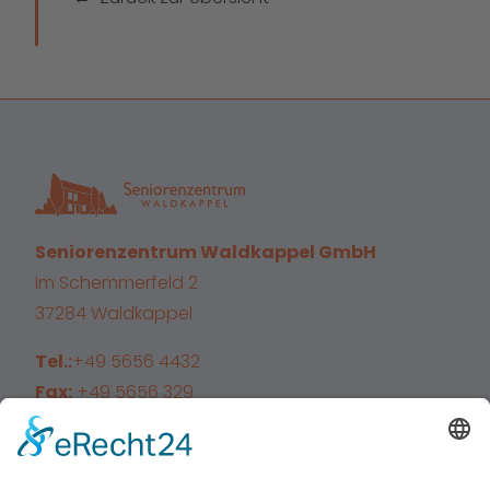
Seniorenzentrum Waldkappel GmbH
Im Schemmerfeld 2
37284 Waldkappel
Tel.:
+49 5656 4432
Fax:
+49 5656 329
E-Mail:
info@sz-waldkappel.de
Facebook