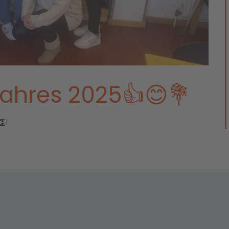
Jahres 2025👍😊💐
!