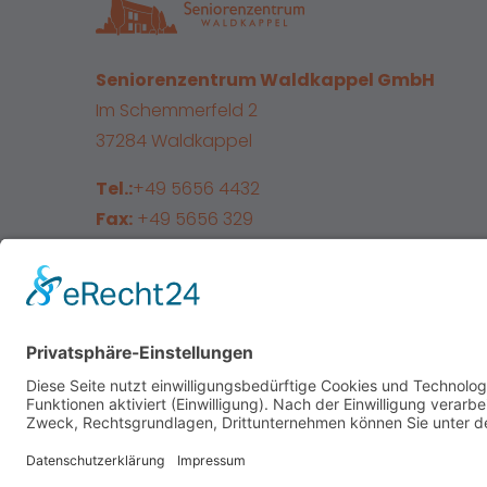
Seniorenzentrum Waldkappel GmbH
Im Schemmerfeld 2
37284 Waldkappel
Tel.:
+49 5656 4432
Fax:
+49 5656 329
E-Mail:
info@sz-waldkappel.de
Facebook
Instagram