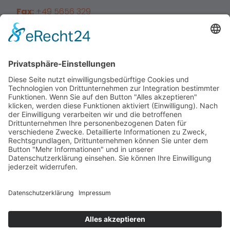
Fax:
+49 5656 329
E-Mail:
info@sz-waldkappel.de
Facebook
Instagram
Home
Über uns
Leistungen
Karriere
News
Kontakt