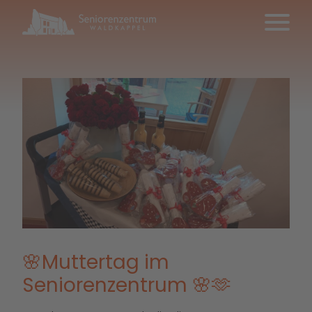
🌸Muttertag im
Seniorenzentrum 🌸🫶