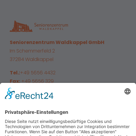
Seniorenzentrum Waldkappel GmbH
Im Schemmerfeld 2
37284 Waldkappel
Tel.:
+49 5656 4432
Fax:
+49 5656 329
E-Mail:
info@sz-waldkappel.de
Facebook
Instagram