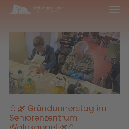
🥚🌿 Gründonnerstag im
Seniorenzentrum
Waldkappel 🌿🥚